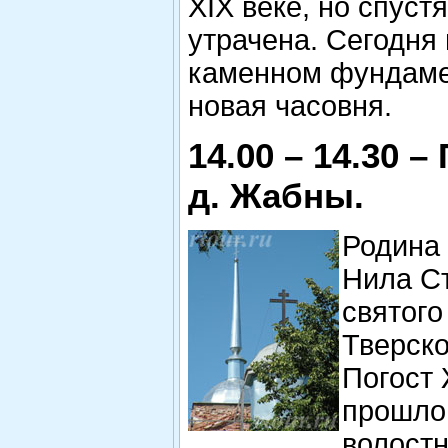
XIX веке, но спуст
утрачена. Сегодня 
каменном фундаме
новая часовня.
14.00 – 14.30 –
д. Жабны.
Родина
Нила С
святого
Тверско
Погост
прошло
волостн