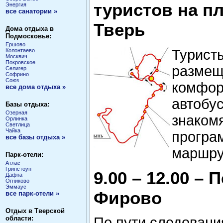
туристов на пл
Энергия
все санатории »
Тверь
Дома отдыха в
Подмосковье:
Ершово
Турист
Колонтаево
Москвич
Покровское
размещ
Селигер
Софрино
Союз
комфор
все дома отдыха »
автобус
Базы отдыха:
Озерная
знаком
Орлинка
Светлица
Чайка
програ
все базы отдыха »
маршру
Парк-отели:
Атлас
Гринстоун
9.00 – 12.00 – 
Дафна
Огниково
Эммаус
Фирово
все парк-отели »
Отдых в Тверской
области:
По пути следовани