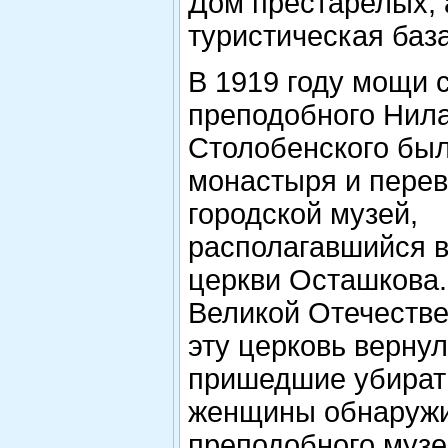
Дом престарелых, а
туристическая база
В 1919 году мощи 
преподобного Нил
Столобенского был
монастыря и перев
городской музей,
располагавшийся 
церкви Осташкова.
Великой Отечеств
эту церковь верну
пришедшие убират
женщины обнаружи
преподобного муз