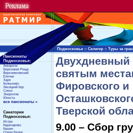
Подмосковье
::
Селигер
::
Туры за гра
Пансионаты
Двухдневный 
Подмосковья:
Акварели
Березовая Роща
святым места
Верхневолжский
Елочки
Заря
Фировского и
Колкуново
Лисицкий бор
Сокол
Энергетик
Осташковског
Юность
все пансионаты »
Тверской обла
Санатории
Подмосковья:
Истра
9.00 – Сбор гр
Карачарово
Кашин
Озеро Белое