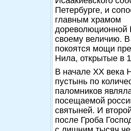
Исаакиевского соб
Петербурге, и сопо
главным храмом
дореволюционной 
своему величию. В
покоятся мощи пр
Нила, открытые в 1
В начале ХХ века 
пустынь по количе
паломников являл
посещаемой росси
святыней. И второй
после Гроба Госпо
с лишним тысяч че