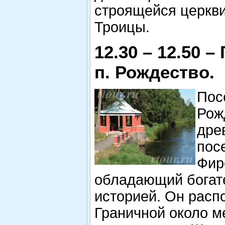
строящейся церкв
Троицы.
12.30 – 12.50 –
п. Рождество.
Пос
Рож
дре
пос
Фир
обладающий бога
историей. Он расп
Граничной около м