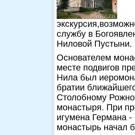
экскурсия,возможн
службу в Богоявле
Ниловой Пустыни.
Основателем мона
месте подвигов пр
Нила был иеромона
братии ближайшего
Столобному Рожно
монастыря. При п
игумена Германа -
монастырь начал 