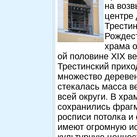
на воз
центре
Трести
Рождес
храма о
ой половине XIX ве
Трестинский прихо
множество дереве
стекалась масса 
всей округи. В хра
сохранились фраг
росписи потолка и 
имеют огромную и