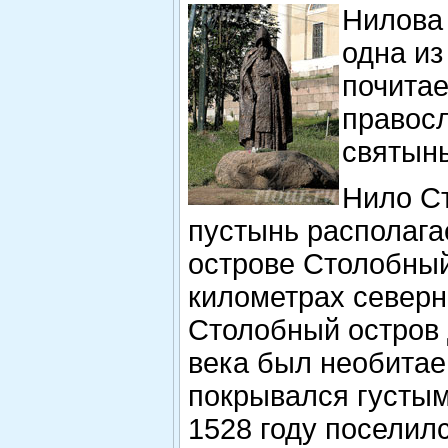
Нилова
одна из
почита
правос
святынь
Нило С
пустынь располага
острове Столобный
километрах северн
Столобный остров 
века был необитае
покрывался густым
1528 году поселил