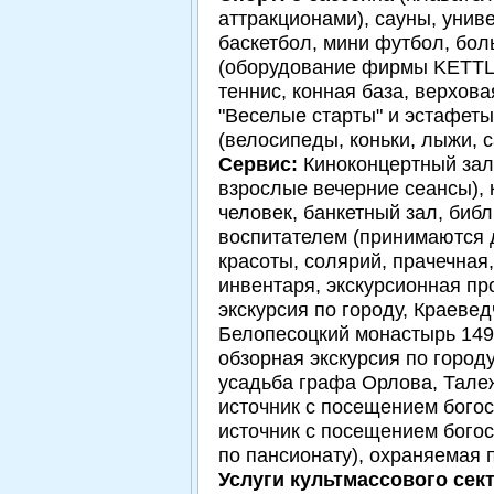
аттракционами), сауны, уни
баскетбол, мини футбол, бол
(оборудование фирмы KETTLE
теннис, конная база, верхова
"Веселые старты" и эстафеты
(велосипеды, коньки, лыжи, с
Сервис:
Киноконцертный зал 
взрослые вечерние сеансы), 
человек, банкетный зал, библ
воспитателем (принимаются д
красоты, солярий, прачечная
инвентаря, экскурсионная про
экскурсия по городу, Краеве
Белопесоцкий монастырь 1498
обзорная экскурсия по городу
усадьба графа Орлова, Тале
источник с посещением богос
источник с посещением богос
по пансионату), охраняемая 
Услуги культмассового сек