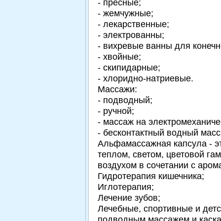
- пресные;
- жемчужные;
- лекарственные;
- электрованны;
- вихревые ванны для конечн
- хвойные;
- скипидарные;
- хлоридно-натриевые.
Массажи:
- подводный;
- ручной;
- массаж на электромеханиче
- бесконтактный водный масс
Альфамассажная капсула - э
теплом, светом, цветовой га
воздухом в сочетании с аро
Гидротерапия кишечника;
Иглотерапия;
Лечение зубов;
Лечебные, спортивные и дет
подводным массажем и каска