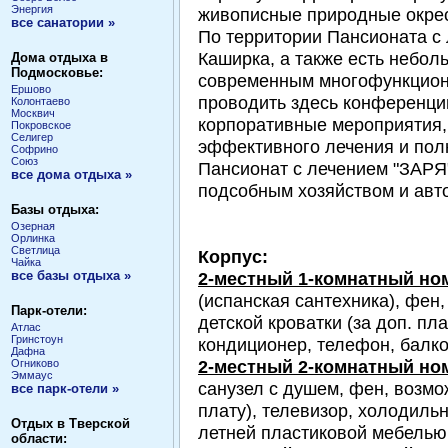
Энергия
живописные природные окрес
все санатории »
По территории Пансионата с 
Каширка, а также есть небол
Дома отдыха в
Подмосковье:
современным многофункцион
Ершово
проводить здесь конференции
Колонтаево
Москвич
корпоративные мероприятия, 
Покровское
Селигер
эффективного лечения и пол
Софрино
Союз
Пансионат с лечением "ЗАРЯ
все дома отдыха »
подсобным хозяйством и авт
Базы отдыха:
Озерная
Орлинка
Светлица
Корпус:
Чайка
все базы отдыха »
2-местный 1-комнатный н
(испанская сантехника), фен
Парк-отели:
детской кроватки (за доп. пл
Атлас
Гринстоун
кондиционер, телефон, балко
Дафна
2-местный 2-комнатный н
Огниково
Эммаус
санузел с душем, фен, возмож
все парк-отели »
плату), телевизор, холодиль
Отдых в Тверской
летней пластиковой мебелью
области: