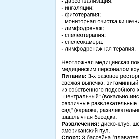
- дарсонвализация;
- ингаляции;
- фитотерапия;
- мониторная очистка кишечн
- лимфодренаж;
- спелеотерапия;
- спелеокамера;
- лимфодренажная терапия.
Неотложная медицинская по
медицинским персоналом кру
Питание:
3-х разовое рестор
свежая выпечка, витаминный
из собственного подсобного 
"Центральный" (вокально-ин
различные развлекательные 
сад" (караоке, развлекательн
шашлычная беседка.
Развлечения:
диско-клуб, шо
американский пул.
Спорт:
3 бассейна (плавател