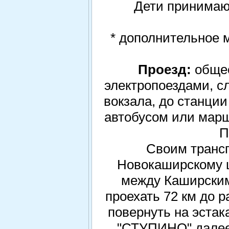
Дети принимаю
* дополнительное 
Проезд:
обще
электропоездами, 
вокзала, до станци
автобусом или мар
П
Своим транс
Новокаширскому ш
между Каширским
проехать 72 км до р
повернуть на эстак
"СТУПИНО" далее 