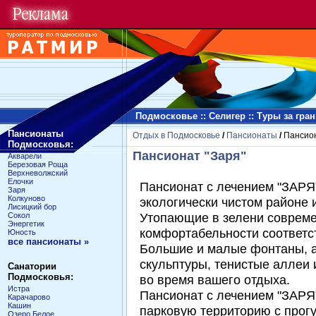
Подмосковье
::
Селигер
::
Туры за гра
Пансионаты
Отдых в Подмосковье
/
Пансионаты
/
Пансион
Подмосковья:
Пансионат "Заря"
Акварели
Березовая Роща
Верхневолжский
Елочки
Пансионат с лечением "ЗАРЯ
Заря
Колкуново
экологически чистом районе
Лисицкий бор
Утопающие в зелени совреме
Сокол
Энергетик
комфортабельности соответст
Юность
все пансионаты »
Большие и малые фонтаны, а
скульптуры, тенистые аллеи 
Санатории
Подмосковья:
во время вашего отдыха.
Истра
Пансионат с лечением "ЗАРЯ
Карачарово
Кашин
парковую территорию с прог
Озеро Белое