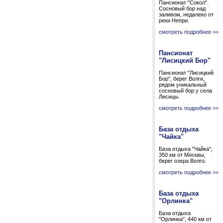
Пансионат "Сокол".
Cосновый бор над
заливом, недалеко от
реки Непри.
смотреть подробнее >>
Пансионат
"Лисицкий Бор"
Пансионат "Лисицкий
Бор", берег Волги,
рядом уникальный
сосновый бор у села
Лисицы.
смотреть подробнее >>
База отдыха
"Чайка"
База отдыха "Чайка",
350 км от Москвы,
берег озера Волго.
смотреть подробнее >>
База отдыха
"Орлинка"
База отдыха
"Орлинка", 440 км от