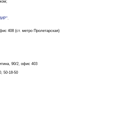
жом;
МИР"
.
офис 408 (ст. метро Пролетарская)
тина, 90/2, офис 403
0, 50-18-50