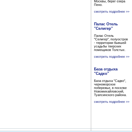
Москвы, берег озера
Пено.
смотреть подробнее >>
Палас Отель
"Селигер"
Палас Отель
"Селигер", полуостров
- территории бывшей
усадьбы тверских
помещиков Толстых.
смотреть подробнее >>
База отдыха
"Садко"
База отдыха "Садко",
черноморское
побережье, в поселке
Новомихайловский,
Туапсинского района.
смотреть подробнее >>