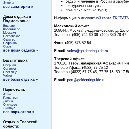
отдых и лечение в России и зарубе
Энергия
экскурсионные туры;
все санатории »
приключенческие туры;
Дома отдыха в
Информация о
дисконтной карте ТК "РАТ
Подмосковье:
Ершово
Московский офис:
Колонтаево
109044,г.Москва, ул.Динамовская, д. 1а, 
Москвич
Телефон: (495) 744-60-36. (499) 340-78-47
Покровское
Селигер
Факс: (495) 676-52-54
Софрино
Союз
все дома отдыха »
E-mail:
sales@goldenringuide.ru
Тверской офис:
:
Базы отдыха:
170026, Тверь, набережная Афанасия Ники
Озерная
Телефон/факс: (4822) 77-75-12
Орлинка
Телефон:(4822) 57-75-45, 77-75-13, 50-17-5
Светлица
Чайка
все базы отдыха »
E-mail:
port@goldenringuide.ru
Парк-отели:
Атлас
Гринстоун
Дафна
Огниково
Эммаус
все парк-отели »
Отдых в Тверской
области: