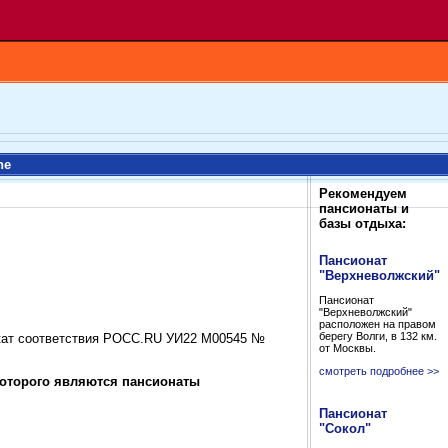
ne
Рекомендуем
пансионаты и
базы отдыха:
Пансионат
"Верхневолжский"
Пансионат
"Верхневолжский"
расположен на правом
берегу Волги, в 132 км.
икат соответствия РОСС.RU УИ22 М00545 №
от Москвы.
смотреть подробнее >>
которого являются пансионаты
Пансионат
"Сокол"