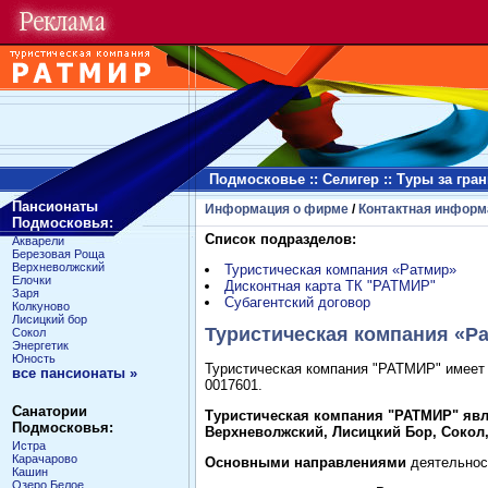
Подмосковье
::
Селигер
::
Туры за гра
Пансионаты
Информация о фирме
/
Контактная информ
Подмосковья:
Список подразделов:
Акварели
Березовая Роща
Верхневолжский
Туристическая компания «Ратмир»
Елочки
Дисконтная карта ТК "РАТМИР"
Заря
Субагентский договор
Колкуново
Лисицкий бор
Туристическая компания «Р
Сокол
Энергетик
Юность
Туристическая компания "РАТМИР" имеет
все пансионаты »
0017601.
Санатории
Туристическая компания "РАТМИР" явл
Подмосковья:
Верхневолжский, Лисицкий Бор, Сокол, 
Истра
Карачарово
Основными направлениями
деятельнос
Кашин
Озеро Белое