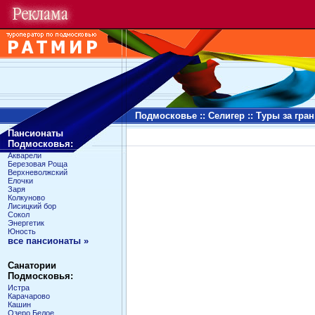
Подмосковье
::
Селигер
::
Туры за гра
Пансионаты
Подмосковья:
Акварели
Березовая Роща
Верхневолжский
Елочки
Заря
Колкуново
Лисицкий бор
Сокол
Энергетик
Юность
все пансионаты »
Санатории
Подмосковья:
Истра
Карачарово
Кашин
Озеро Белое