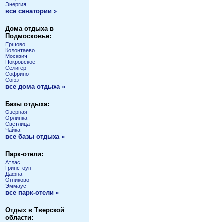
Энергия
все санатории »
Дома отдыха в
Подмосковье:
Ершово
Колонтаево
Москвич
Покровское
Селигер
Софрино
Союз
все дома отдыха »
Базы отдыха:
Озерная
Орлинка
Светлица
Чайка
все базы отдыха »
Парк-отели:
Атлас
Гринстоун
Дафна
Огниково
Эммаус
все парк-отели »
Отдых в Тверской
области: